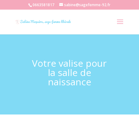
0663581817
sabine@sagefemme-92.fr
Votre valise pour
la salle de
naissance